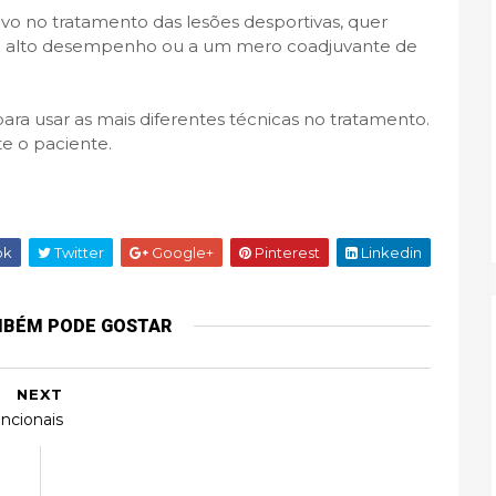
ivo no tratamento das lesões desportivas, quer
 de alto desempenho ou a um mero coadjuvante de
para usar as mais diferentes técnicas no tratamento.
e o paciente.
ok
Twitter
Google+
Pinterest
Linkedin
MBÉM PODE GOSTAR
NEXT
uncionais