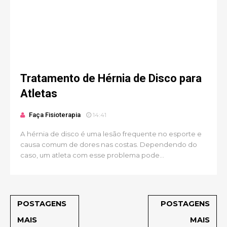
Tratamento de Hérnia de Disco para
Atletas
Faça Fisioterapia
14:41
A hérnia de disco é uma lesão frequente no esporte e
causa comum de dores nas costas. Dependendo do
caso, um atleta com esse problema pode...
POSTAGENS
POSTAGENS
MAIS
MAIS