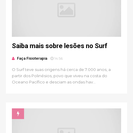
Saiba mais sobre lesões no Surf
Faça Fisioterapia
14:56
O Surf teve suas origens há cerca de 7.000 anos, a
partir dos Polinésios, povo que viveu na costa do
Oceano Pacífico e desciam as ondas hav...