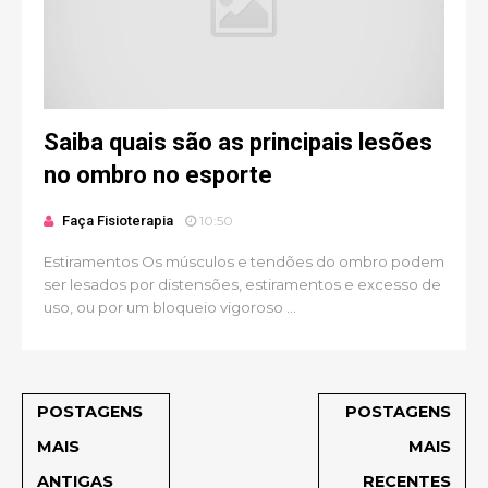
Saiba quais são as principais lesões
no ombro no esporte
Faça Fisioterapia
10:50
Estiramentos Os músculos e tendões do ombro podem
ser lesados por distensões, estiramentos e excesso de
uso, ou por um bloqueio vigoroso ...
POSTAGENS
POSTAGENS
MAIS
MAIS
ANTIGAS
RECENTES